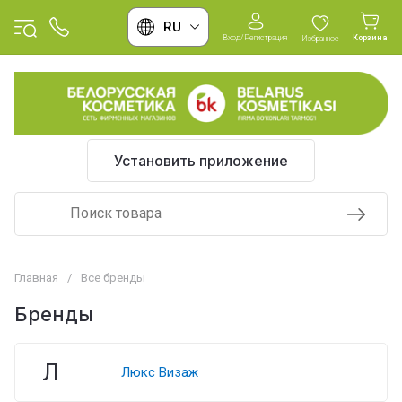
RU
Вход/Регистрация
Корзина
Избранное
Установить приложение
Главная
/
Все бренды
Бренды
Л
Люкс Визаж