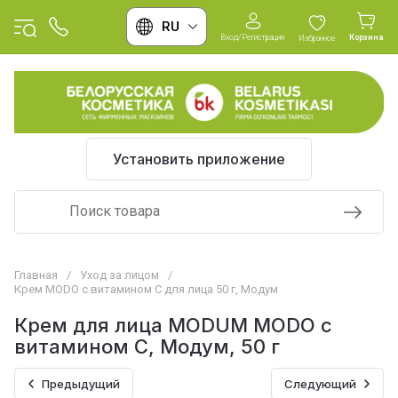
RU
Вход/Регистрация
Корзина
Избранное
Установить приложение
Главная
/
Уход за лицом
/
Крем MODO с витамином С для лица 50 г, Модум
Крем для лица MODUM MODO с
витамином С, Модум, 50 г
Предыдущий
Следующий