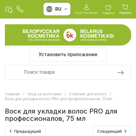
RU
Вход/Регистрация
Корзина
Избранное
Установить приложение
Главная
/
Уход за волосами
/
Стайлинг для волос
/
Воск для укладки волос PRO для профессионалов, 75 мл
Воск для укладки волос PRO для
профессионалов, 75 мл
Предыдущий
Следующий