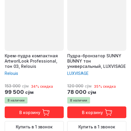
Крем-пудра компактная
Пудра-бронзатор SUNNY
ArtworlLook Professional,
BUNNY тон
тон 03, Relouis
универсальный, LUXVISAGE
Relouis
LUXVISAGE
153 000
120 000
сўм
сўм
34% скидка
35% скидка
99 500
78 000
сўм
сўм
В наличии
В наличии
В корзину
В корзину
Купить в 1 звонок
Купить в 1 звонок