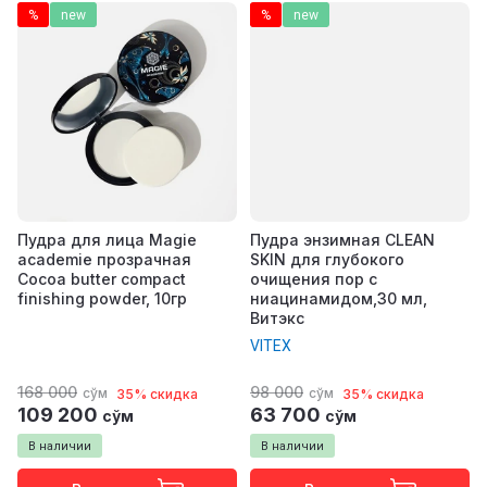
%
new
%
new
Пудра для лица Magie
Пудра энзимная CLEAN
academie прозрачная
SKIN для глубокого
Cocoa butter compact
очищения пор с
finishing powder, 10гр
ниацинамидом,30 мл,
Витэкс
VITEX
168 000
98 000
сўм
сўм
35% скидка
35% скидка
109 200
63 700
сўм
сўм
В наличии
В наличии