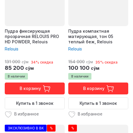
Пудра фиксирующая
Пудра компактная
прозрачная RELOUIS PRO
матирующая, тон 05
HD POWDER, Relouis
теплый беж, Relouis
Relouis
Relouis
131 000
154 000
сўм
сўм
34% скидка
35% скидка
85 200
100 100
сўм
сўм
В наличии
В наличии
В корзину
В корзину
Купить в 1 звонок
Купить в 1 звонок
В избранное
В избранное
ЭКСКЛЮЗИВНО В BK
%
%