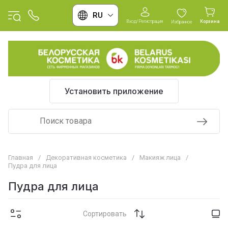
RU
Вход/Регистрация
Корзина
Избранное
Установить приложение
Главная
/
Декоративная косметика
/
Макияж лица
/
Пудра для лица
Пудра для лица
Сортировать