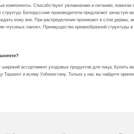
ные компоненты. Способствуют увлажнению и питанию, помогая 
 структур. Белорусские производители предлагают зачастую ма
аждать кожу век. При распределении проникают в слои дермы, ак
ю «гусиных лапок». Преимущество кремообразной структуры в т
ашкенте?
 широкий ассортимент уходовых продуктов для лица. Купить маск
у Ташкент и всему Узбекистану. Только у нас вы найдете ориг