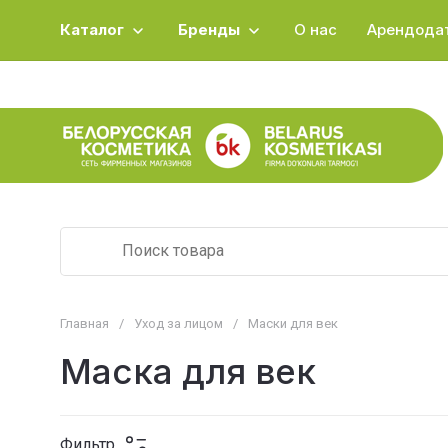
Каталог
Бренды
О нас
Арендода
Главная
/
Уход за лицом
/
Маски для век
Маска для век
Фильтр