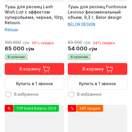
Тушь для ресниц Lash
Тушь для ресниц Funhouse
Wish List с эффектом
Levioso феноменальный
суперобьема, черная, 10гр,
объем, 9,3 г, Belor design
Relouis
BELOR DESIGN
Relouis
100 000
83 000
сўм
сўм
35% скидка
34% скидка
65 000
54 000
сўм
сўм
В наличии
В наличии
В корзину
В корзину
Купить в 1 звонок
Купить в 1 звонок
В избранное
В избранное
%
TOP brand Belarus 2024
%
ХИТ продаж