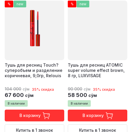
%
new
%
new
Тушь для ресниц Touch?
Тушь для ресниц ATOMIC
суперобъем и разделение
super volume effect brown,
коричневая, 9,0гр, Relouis
8 гр, LUXVISAGE
104 000
90 000
сўм
сўм
35% скидка
35% скидка
67 600
58 500
сўм
сўм
В наличии
В наличии
В корзину
В корзину
Купить в 1 звонок
Купить в 1 звонок