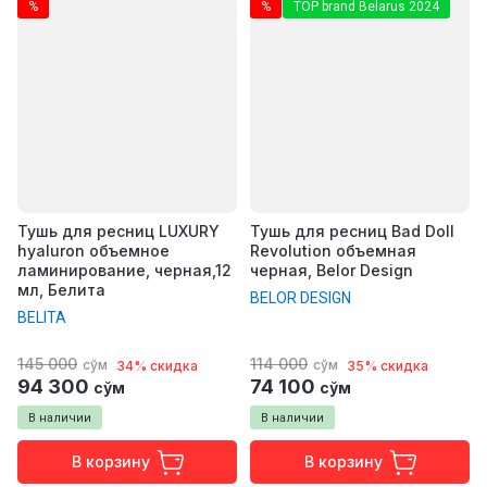
%
%
TOP brand Belarus 2024
Тушь для ресниц LUXURY
Тушь для ресниц Bad Doll
hyaluron объемное
Revolution объемная
ламинирование, черная,12
черная, Belor Design
мл, Белита
BELOR DESIGN
BELITA
145 000
114 000
сўм
сўм
34% скидка
35% скидка
94 300
74 100
сўм
сўм
В наличии
В наличии
В корзину
В корзину