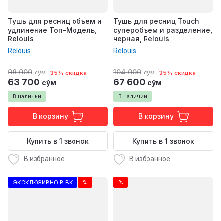
Тушь для ресниц объем и
Тушь для ресниц Touch
удлинение Топ-Модель,
суперобъем и разделение,
Relouis
черная, Relouis
Relouis
Relouis
98 000
104 000
сўм
сўм
35% скидка
35% скидка
63 700
67 600
сўм
сўм
В наличии
В наличии
В корзину
В корзину
Купить в 1 звонок
Купить в 1 звонок
В избранное
В избранное
ЭКСКЛЮЗИВНО В BK
%
%