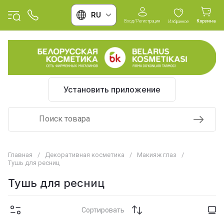
RU
Вход/Регистрация
Корзина
Избранное
Установить приложение
Главная
/
Декоративная косметика
/
Макияж глаз
/
Тушь для ресниц
Тушь для ресниц
Сортировать