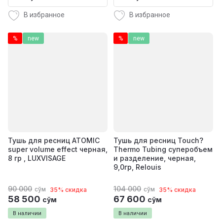
В избранное
В избранное
%
new
%
new
Тушь для ресниц ATOMIC
Тушь для ресниц Touch?
super volume effect черная,
Thermo Tubing суперобъем
8 гр , LUXVISAGE
и разделение, черная,
9,0гр, Relouis
90 000
104 000
сўм
сўм
35% скидка
35% скидка
58 500
67 600
сўм
сўм
В наличии
В наличии