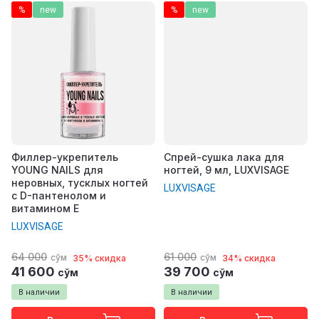
%
new
%
new
Филлер-укрепитель
Спрей-сушка лака для
YOUNG NAILS для
ногтей, 9 мл, LUXVISAGE
неровных, тусклых ногтей
LUXVISAGE
с D-пантенолом и
витамином Е
LUXVISAGE
64 000
61 000
сўм
сўм
35% скидка
34% скидка
41 600
39 700
сўм
сўм
В наличии
В наличии