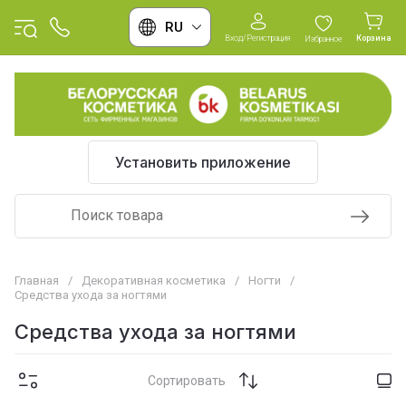
RU
Вход/Регистрация
Корзина
Избранное
Установить приложение
Главная
/
Декоративная косметика
/
Ногти
/
Средства ухода за ногтями
Средства ухода за ногтями
Сортировать