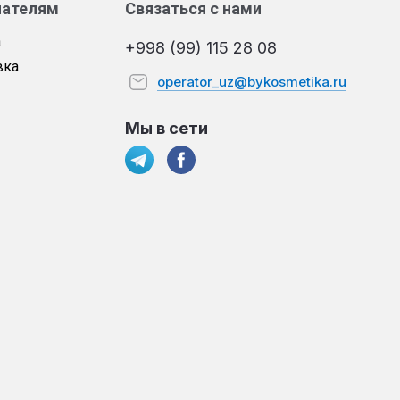
пателям
Связаться с нами
а
+998 (99) 115 28 08
вка
operator_uz@bykosmetika.ru
Мы в сети