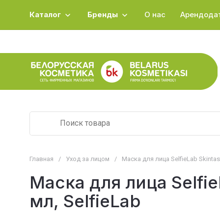
Каталог
Бренды
О нас
Арендода
Главная
/
Уход за лицом
/
Маска для лица SelfieLab Skintast
Маска для лица SelfieL
мл, SelfieLab