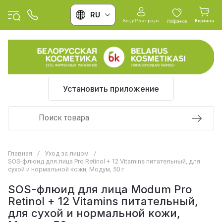
RU
Вход/Регистрация
Корзина
Избранное
Установить приложение
Главная
/
Уход за лицом
/
SOS-флюид для лица Pro Retinol + 12 Vitamins питательный, для
сухой и нормальной кожи, Модум, 50 г
SOS-флюид для лица Modum Pro
Retinol + 12 Vitamins питательный,
для сухой и нормальной кожи,