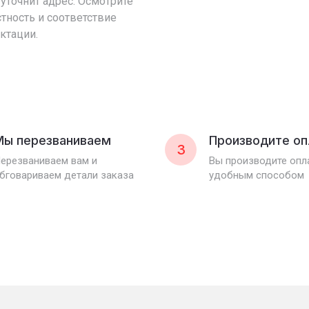
уточнит адрес. Осмотрите
тность и соответствие
ктации.
Мы перезваниваем
Производите оп
3
ерезваниваем вам и
Вы производите оп
бговариваем детали заказа
удобным способом