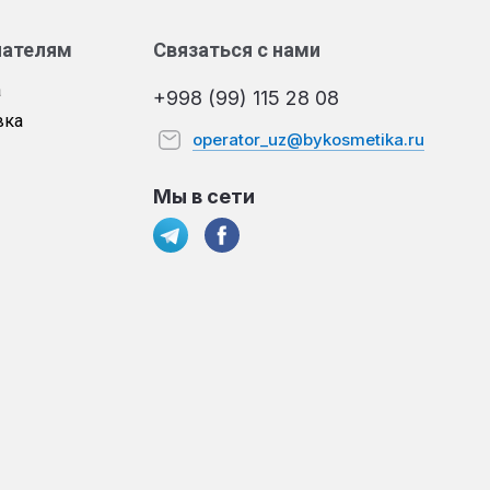
пателям
Связаться с нами
а
+998 (99) 115 28 08
вка
operator_uz@bykosmetika.ru
Мы в сети