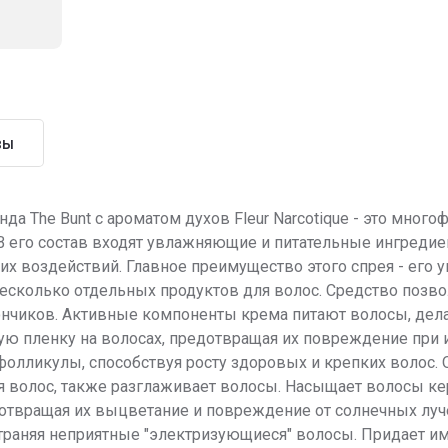
вы
да The Bunt с ароматом духов Fleur Narcotique - это мног
В его состав входят увлажняющие и питательные ингреди
х воздействий. Главное преимущество этого спрея - его 
сколько отдельных продуктов для волос. Средство позвол
ончиков. Активные компоненты крема питают волосы, дела
ую пленку на волосах, предотвращая их повреждение при 
фолликулы, способствуя росту здоровых и крепких волос.
 волос, также разглаживает волосы. Насыщает волосы кер
дотвращая их выцветание и повреждение от солнечных луч
страняя неприятные "электризующиеся" волосы. Придает им