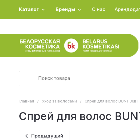
Каталог
Бренды
О нас
Арендода
Главная
/
Уход за волосами
/
Спрей для волос BUNT 30в1 F
Спрей для волос BUNT
Предыдущий