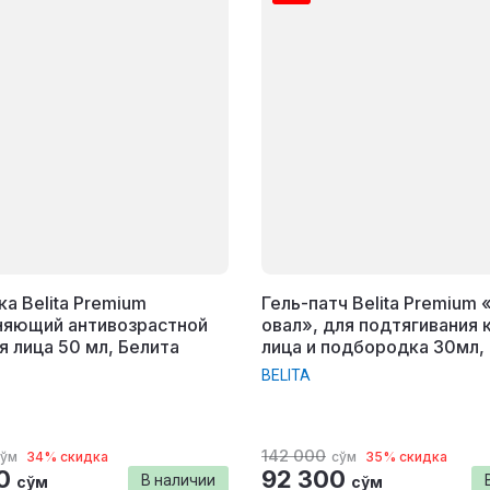
а Belita Premium
Гель-патч Belita Premium
няющий антивозрастной
овал», для подтягивания 
я лица 50 мл, Белита
лица и подбородка 30мл,
BELITA
142 000
сўм
34% скидка
сўм
35% скидка
0
92 300
В наличии
сўм
сўм