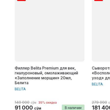
Филлер Belita Premium для век,
Сыворотк
гиалуроновый, омолаживающий
«Воспол
«Заполнение морщин» 20мл,
уход» дл
Белита
BELITA
BELITA
140 000
279 000
сўм
35% скидка
91 000
181 40
В наличии
сўм