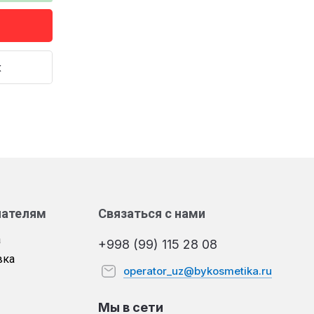
к
пателям
Связаться с нами
а
+998 (99) 115 28 08
вка
operator_uz@bykosmetika.ru
Мы в сети