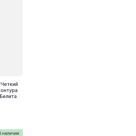
 «Четкий
контура
 Белита
В наличии