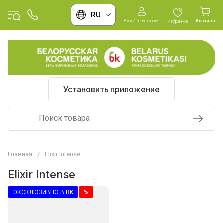
RU
Вход/Регистрация
Корзина
Избранное
Установить приложение
Главная
/
Elixir Intense
Elixir Intense
ЭКСКЛЮЗИВНО В BK
%