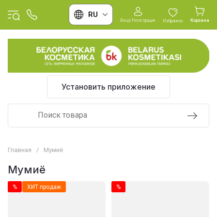
RU
Вход/Регистрация
Корзина
Избранное
Установить приложение
Главная
/
Мумиё
Мумиё
%
ХИТ продаж
%